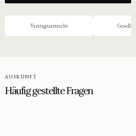
Vertragsarztrecht
Gesellsc
AUSKUNFT
Häufig gestellte Fragen
Muss ich für eine erste Einschätzung bereits ein
Mandat erteilen?